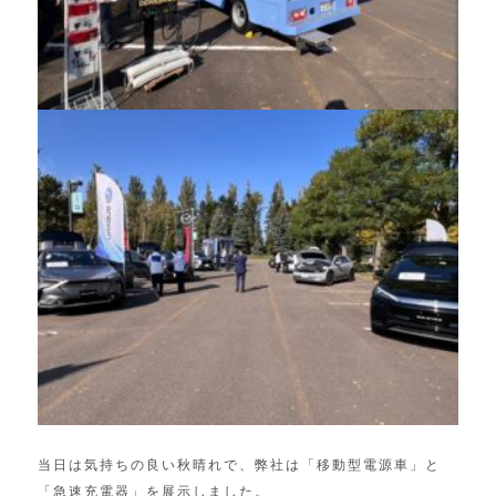
事業について
Works
事業実績
News
新着情報
Contact
お問い合わせ
Sitemap
サイトマップ
当日は気持ちの良い秋晴れで、弊社は「移動型電源車」と
「急速充電器」を展示しました。