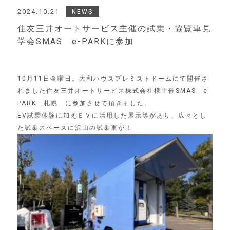
2024.10.21
NEWS
住友三井オートサービス主催の試乗・協覧車見
学会SMAS e-PARKに参加
10月11日金曜日。大和ハウスプレミストドームにて開催さ
れました住友三井オートサービス株式会社様主催SMAS e-
PARK 札幌 に参加させて頂きました。
EV試乗体験に加えＥＶに活用した展示等があり、広々とし
た試乗スペースに沢山の試乗車が！
Top
トップ
Product
製品情報
Company
会社情報
Service