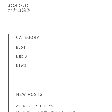
Top
2026.04.30
地方自治体
トップ
Product
製品情報
Company
CATEGORY
会社情報
Service
BLOG
事業について
MEDIA
Works
NEWS
事業実績
News
新着情報
Contact
NEW POSTS
お問い合わせ
Sitemap
2026-07-29
NEWS
サイトマップ